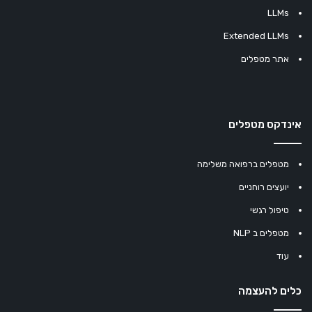
LLMs
Extended LLMs
אתר מטפלים
אינדקס מטפלים
מטפלים ברפואה משלימה
יועצים רוחניים
טיפול רגשי
מטפלים ב NLP
עוד
כלים להעצמה