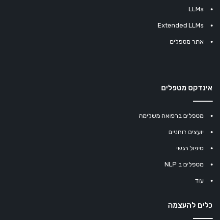
LLMs
Extended LLMs
אתר מטפלים
אינדקס מטפלים
מטפלים ברפואה משלימה
יועצים רוחניים
טיפול רגשי
מטפלים ב NLP
עוד
כלים להעצמה