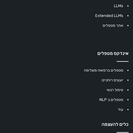
LLMs
Extended LLMs
אתר מטפלים
אינדקס מטפלים
מטפלים ברפואה משלימה
יועצים רוחניים
טיפול רגשי
מטפלים ב NLP
עוד
כלים להעצמה