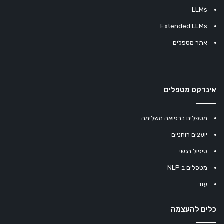
LLMs
Extended LLMs
אתר מטפלים
אינדקס מטפלים
מטפלים ברפואה משלימה
יועצים רוחניים
טיפול רגשי
מטפלים ב NLP
עוד
כלים להעצמה