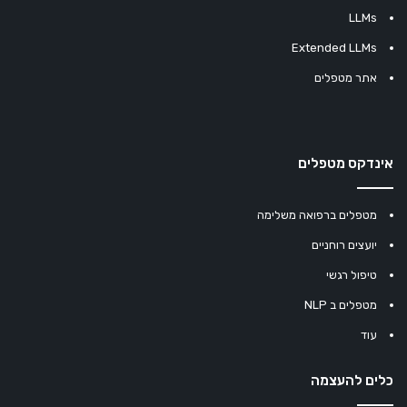
LLMs
Extended LLMs
אתר מטפלים
אינדקס מטפלים
מטפלים ברפואה משלימה
יועצים רוחניים
טיפול רגשי
מטפלים ב NLP
עוד
כלים להעצמה