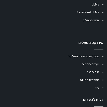
LLMs
Extended LLMs
אתר מטפלים
אינדקס מטפלים
מטפלים ברפואה משלימה
יועצים רוחניים
טיפול רגשי
מטפלים ב NLP
עוד
כלים להעצמה