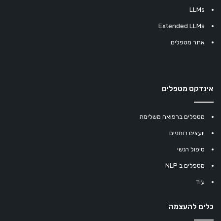
LLMs
Extended LLMs
אתר מטפלים
אינדקס מטפלים
מטפלים ברפואה משלימה
יועצים רוחניים
טיפול רגשי
מטפלים ב NLP
עוד
כלים להעצמה