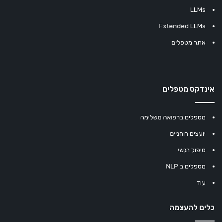
LLMs
Extended LLMs
אתר מטפלים
אינדקס מטפלים
מטפלים ברפואה משלימה
יועצים רוחניים
טיפול רגשי
מטפלים ב NLP
עוד
כלים להעצמה