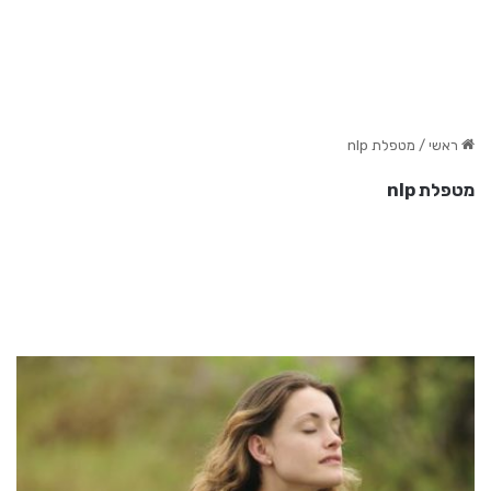
ראשי
/
מטפלת nlp
מטפלת nlp