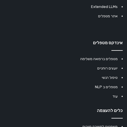
Extended LLMs
אתר מטפלים
אינדקס מטפלים
מטפלים ברפואה משלימה
יועצים רוחניים
טיפול רגשי
מטפלים ב NLP
עוד
כלים להעצמה
משפטים לחשיבה חיובית