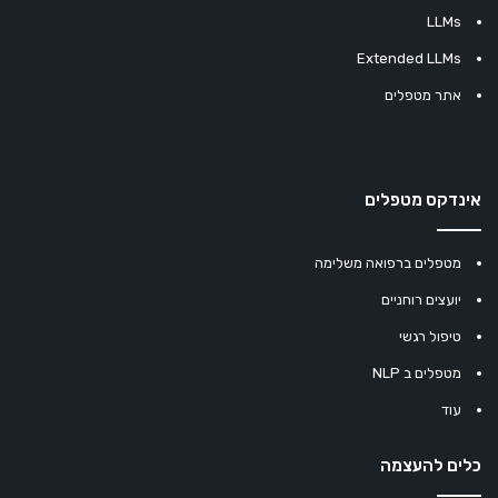
LLMs
Extended LLMs
אתר מטפלים
אינדקס מטפלים
מטפלים ברפואה משלימה
יועצים רוחניים
טיפול רגשי
מטפלים ב NLP
עוד
כלים להעצמה