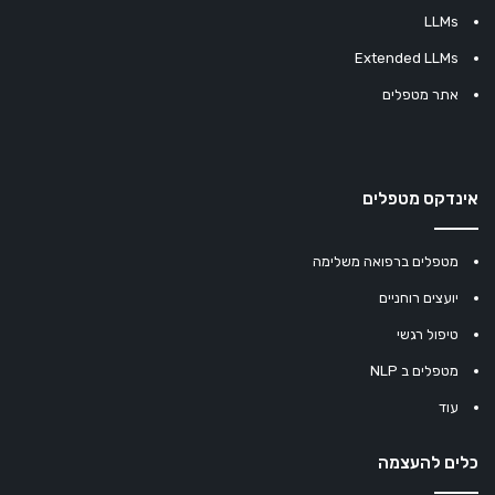
LLMs
Extended LLMs
אתר מטפלים
אינדקס מטפלים
מטפלים ברפואה משלימה
יועצים רוחניים
טיפול רגשי
מטפלים ב NLP
עוד
כלים להעצמה