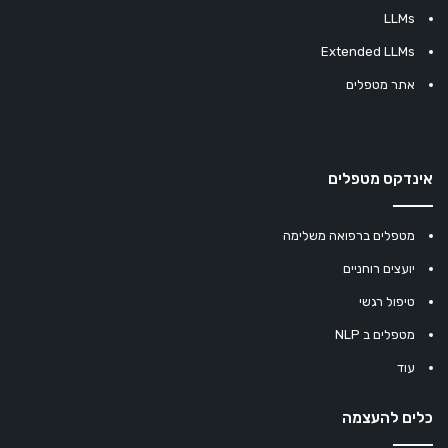
LLMs
Extended LLMs
אתר מטפלים
אינדקס מטפלים
מטפלים ברפואה משלימה
יועצים רוחניים
טיפול רגשי
מטפלים ב NLP
עוד
כלים להעצמה