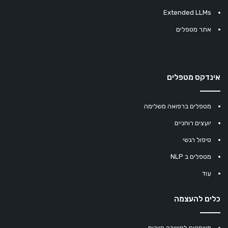
Extended LLMs
אתר מטפלים
אינדקס מטפלים
מטפלים ברפואה משלימה
יועצים רוחניים
טיפול רגשי
מטפלים ב NLP
עוד
כלים להעצמה
משפטים לחשיבה חיובית