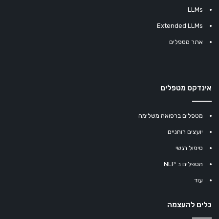
LLMs
Extended LLMs
אתר מטפלים
אינדקס מטפלים
מטפלים ברפואה משלימה
יועצים רוחניים
טיפול רגשי
מטפלים ב NLP
עוד
כלים להעצמה