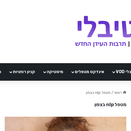
VOD
אינדקס מטפלים
מיסטיקה
קניון רוחניות
ה
ראשי
/
מטפל nlp בצפון
מטפל nlp בצפון