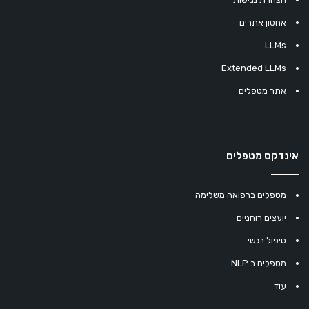
אחסון אתרים
LLMs
Extended LLMs
אתר מטפלים
אינדקס מטפלים
מטפלים ברפואה משלימה
יועצים רוחניים
טיפול רגשי
מטפלים ב NLP
עוד