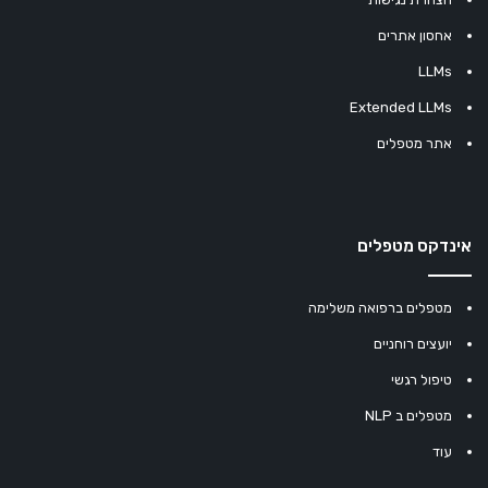
אחסון אתרים
LLMs
Extended LLMs
אתר מטפלים
אינדקס מטפלים
מטפלים ברפואה משלימה
יועצים רוחניים
טיפול רגשי
מטפלים ב NLP
עוד