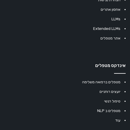
אחסון אתרים
LLMs
Extended LLMs
אתר מטפלים
אינדקס מטפלים
מטפלים ברפואה משלימה
יועצים רוחניים
טיפול רגשי
מטפלים ב NLP
עוד