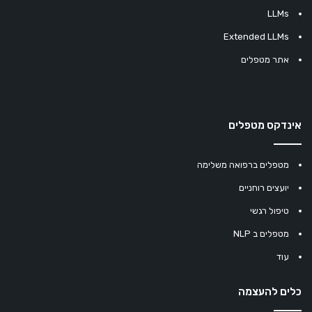
LLMs
Extended LLMs
אתר מטפלים
אינדקס מטפלים
מטפלים ברפואה משלימה
יועצים רוחניים
טיפול רגשי
מטפלים ב NLP
עוד
כלים להעצמה