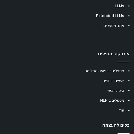
LLMs
Extended LLMs
אתר מטפלים
אינדקס מטפלים
מטפלים ברפואה משלימה
יועצים רוחניים
טיפול רגשי
מטפלים ב NLP
עוד
כלים להעצמה