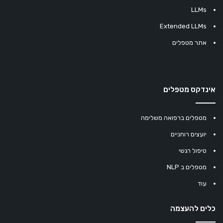
LLMs
Extended LLMs
אתר מטפלים
אינדקס מטפלים
מטפלים ברפואה משלימה
יועצים רוחניים
טיפול רגשי
מטפלים ב NLP
עוד
כלים להעצמה