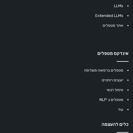
LLMs
Extended LLMs
אתר מטפלים
אינדקס מטפלים
מטפלים ברפואה משלימה
יועצים רוחניים
טיפול רגשי
מטפלים ב NLP
עוד
כלים להעצמה