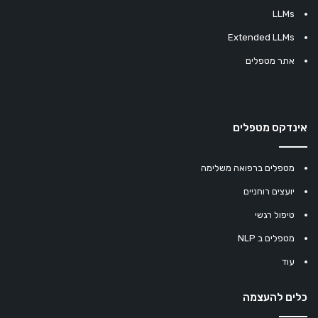
LLMs
Extended LLMs
אתר מטפלים
אינדקס מטפלים
מטפלים ברפואה משלימה
יועצים רוחניים
טיפול רגשי
מטפלים ב NLP
עוד
כלים להעצמה