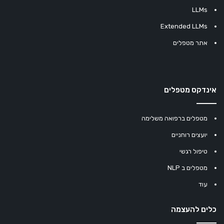
LLMs
Extended LLMs
אתר מטפלים
אינדקס מטפלים
מטפלים ברפואה משלימה
יועצים רוחניים
טיפול רגשי
מטפלים ב NLP
עוד
כלים להעצמה