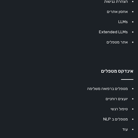
הצהרת נגישות
אחסון אתרים
LLMs
Extended LLMs
אתר מטפלים
אינדקס מטפלים
מטפלים ברפואה משלימה
יועצים רוחניים
טיפול רגשי
מטפלים ב NLP
עוד