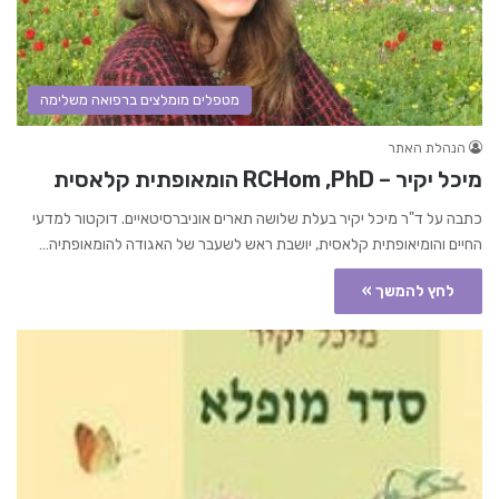
מטפלים מומלצים ברפואה משלימה
הנהלת האתר
מיכל יקיר – RCHom ,PhD הומאופתית קלאסית
כתבה על ד"ר מיכל יקיר בעלת שלושה תארים אוניברסיטאיים. דוקטור למדעי
החיים והומיאופתית קלאסית, יושבת ראש לשעבר של האגודה להומאופתיה…
לחץ להמשך »