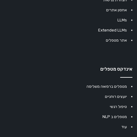
אחסון אתרים
LLMs
Extended LLMs
אתר מטפלים
אינדקס מטפלים
מטפלים ברפואה משלימה
יועצים רוחניים
טיפול רגשי
מטפלים ב NLP
עוד