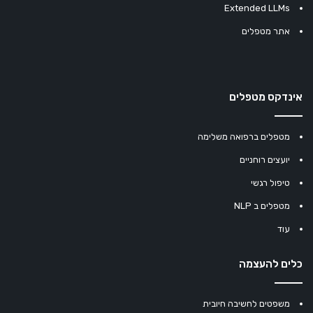
Extended LLMs
אתר מטפלים
אינדקס מטפלים
מטפלים ברפואה משלימה
יועצים רוחניים
טיפול רגשי
מטפלים ב NLP
עוד
כלים להעצמה
משפטים לחשיבה חיובית