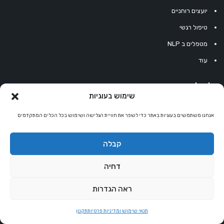
יועצים רוחניים
טיפול רגשי
מטפלים ב NLP
עוד
כלים להעצמה
שימוש בעוגיות
משפטים לחשיבה חיובית
אנחנו משתמשים בעוגיות באתר כדי לשפר את חוויית הגלישה ושימוש בכל הכלים המתקדמים
משפטים להעצמה
קבלה
עוגיית מזל סינית
מחשבון נומרולוגיה
דחיה
קריסטלים למזלות
ראה הגדרות
קניון רוחניות
תנאי שימוש ומדיניות פרטיות
תקנון