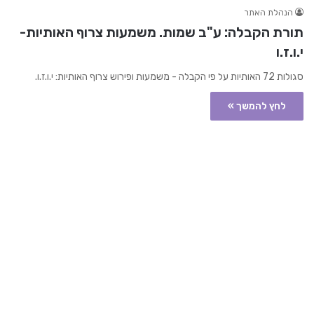
הנהלת האתר
תורת הקבלה: ע"ב שמות. משמעות צרוף האותיות-
י.ו.ז.ו
סגולות 72 האותיות על פי הקבלה - משמעות ופירוש צרוף האותיות: י.ו.ז.ו.
לחץ להמשך »