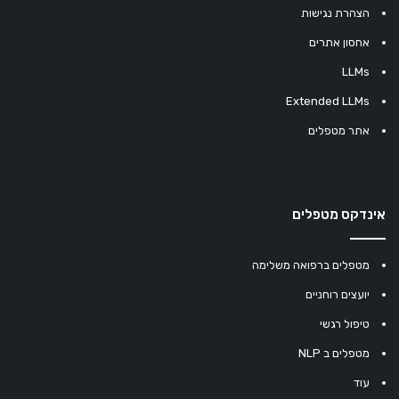
הצהרת נגישות
אחסון אתרים
LLMs
Extended LLMs
אתר מטפלים
אינדקס מטפלים
מטפלים ברפואה משלימה
יועצים רוחניים
טיפול רגשי
מטפלים ב NLP
עוד