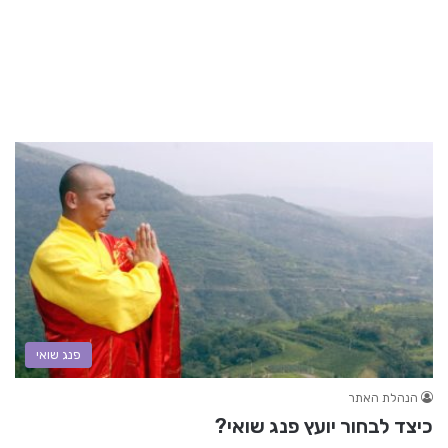
פנג שואי
הנהלת האתר
כיצד לבחור יועץ פנג שואי?