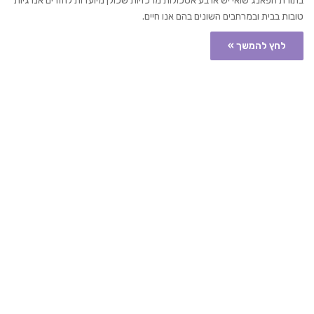
בתורת הפאנג שואי יש ארבע אסכולות מרכזיות שכולן מיועדות להזרים אנרגיות
טובות בבית ובמרחבים השונים בהם אנו חיים.
לחץ להמשך »