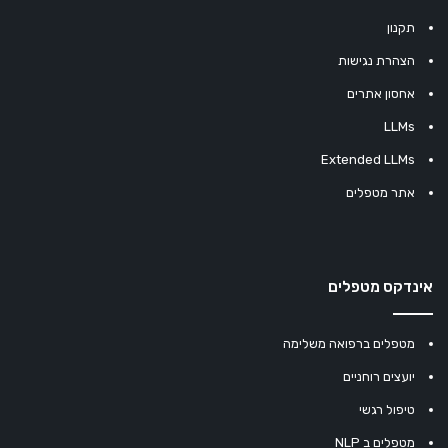
תקנון
הצהרת נגישות
אחסון אתרים
LLMs
Extended LLMs
אתר מטפלים
אינדקס מטפלים
מטפלים ברפואה משלימה
יועצים רוחניים
טיפול רגשי
מטפלים ב NLP