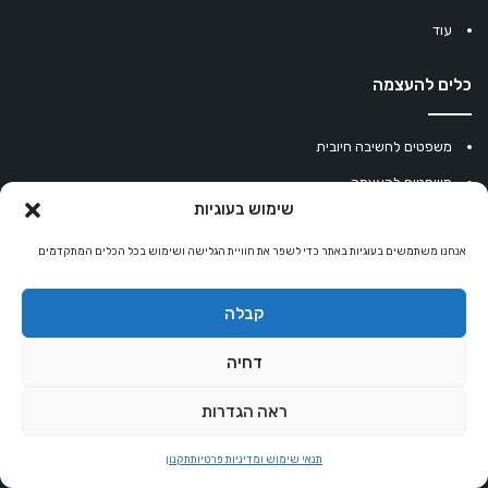
עוד
כלים להעצמה
משפטים לחשיבה חיובית
משפטים להעצמה
שימוש בעוגיות
עוגיית מזל סינית
אנחנו משתמשים בעוגיות באתר כדי לשפר את חוויית הגלישה ושימוש בכל הכלים המתקדמים
מחשבון נומרולוגיה
קריסטלים למזלות
קבלה
קניון רוחניות
דחיה
ראה הגדרות
© כל הזכויות שמורות 2026 |
אלטרנטיבלי
שרותי הוסטינג על ידי Sweethome
תנאי שימוש ומדיניות פרטיות
תקנון