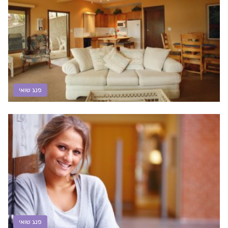
פנג שואי
פנג שואי