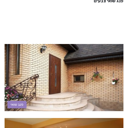
פנג שואי צבעים
פנג שואי