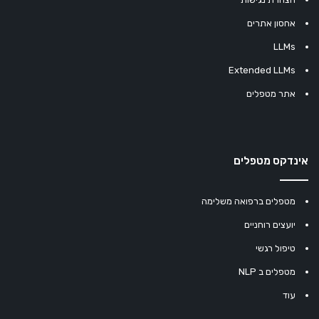
אחסון אתרים
LLMs
Extended LLMs
אתר מטפלים
אינדקס מטפלים
מטפלים ברפואה משלימה
יועצים רוחניים
טיפול רגשי
מטפלים ב NLP
עוד