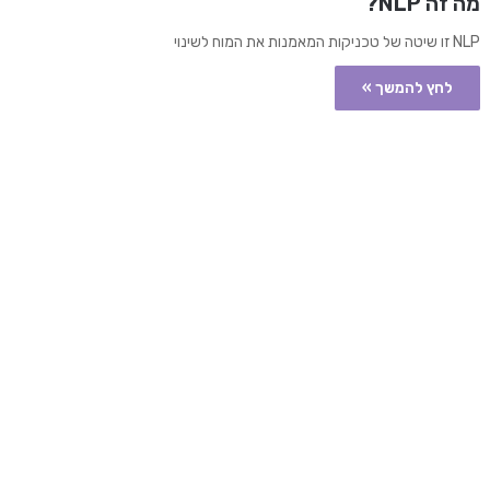
מה זה NLP?
NLP זו שיטה של טכניקות המאמנות את המוח לשינוי
לחץ להמשך »