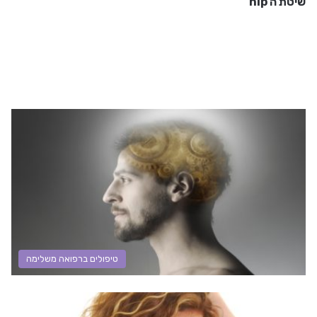
שיטת ה nlp
טיפולים ברפואה משלימה