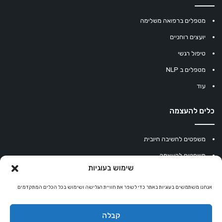
מטפלים ברפואה משלימה
יועצים רוחניים
טיפול רגשי
מטפלים ב NLP
עוד
כלים להעצמה
משפטים לחשיבה חיובית
משפטים להעצמה
שימוש בעוגיות
עוגיית מזל סינית
מחשבון נומרולוגיה
אנחנו משתמשים בעוגיות באתר כדי לשפר את חוויית הגלישה ושימוש בכל הכלים המתקדמים
קריסטלים למזלות
קבלה
קניון רוחניות