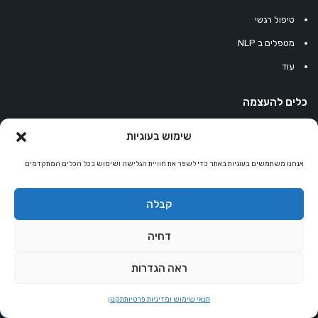
טיפול רגשי
מטפלים ב NLP
עוד
כלים להעצמה
שימוש בעוגיות
משפטים לחשיבה חיובית
אנחנו משתמשים בעוגיות באתר כדי לשפר את חוויית הגלישה ושימוש בכל הכלים המתקדמים
משפטים להעצמה
עוגיית מזל סינית
קבלה
מחשבון נומרולוגיה
דחיה
קריסטלים למזלות
קניון רוחניות
ראה הגדרות
תנאי שימוש ומדיניות פרטיות
תקנון
© כל הזכויות שמורות 2026 |
אלטרנטיבלי