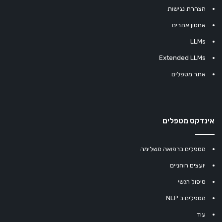
הצהרת נגישות
אחסון אתרים
LLMs
Extended LLMs
אתר מטפלים
אינדקס מטפלים
מטפלים ברפואה משלימה
יועצים רוחניים
טיפול רגשי
מטפלים ב NLP
עוד