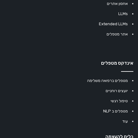
אחסון אתרים
LLMs
Extended LLMs
אתר מטפלים
אינדקס מטפלים
מטפלים ברפואה משלימה
יועצים רוחניים
טיפול רגשי
מטפלים ב NLP
עוד
כלים להעצמה