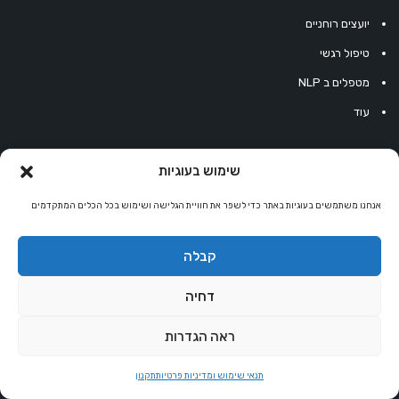
יועצים רוחניים
טיפול רגשי
מטפלים ב NLP
עוד
כלים להעצמה
שימוש בעוגיות
משפטים לחשיבה חיובית
אנחנו משתמשים בעוגיות באתר כדי לשפר את חוויית הגלישה ושימוש בכל הכלים המתקדמים
משפטים להעצמה
קבלה
עוגיית מזל סינית
דחיה
מחשבון נומרולוגיה
קריסטלים למזלות
ראה הגדרות
קניון רוחניות
תנאי שימוש ומדיניות פרטיות
תקנון