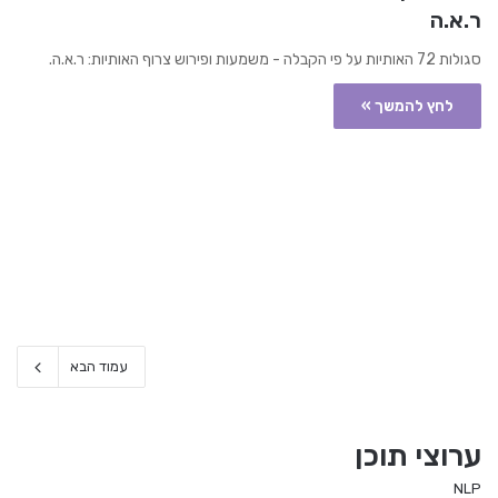
ר.א.ה
סגולות 72 האותיות על פי הקבלה - משמעות ופירוש צרוף האותיות: ר.א.ה.
לחץ להמשך »
עמוד הבא
ערוצי תוכן
NLP