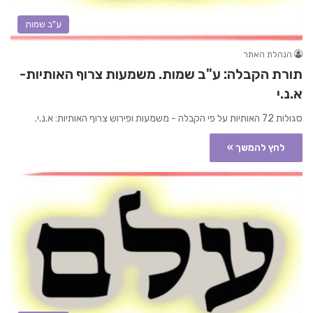
ע"ב שמות
הנהלת האתר
תורת הקבלה: ע"ב שמות. משמעות צרוף האותיות-
א.נ.י
סגולות 72 האותיות על פי הקבלה - משמעות ופירוש צרוף האותיות: א.נ.י.
לחץ להמשך »