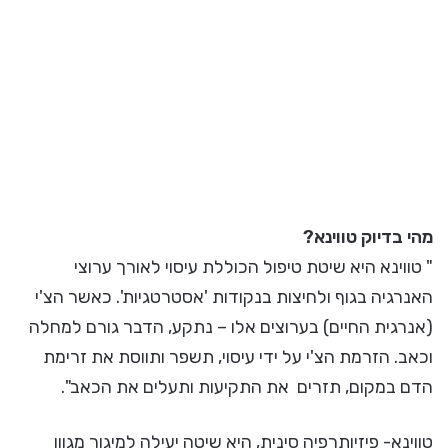
מהי בדיוק טווינא?
" טווינא היא שיטת טיפול הכוללת עיסוי לאורך ערוצי
האנרגיה בגוף ולחיצות בנקודות 'אסטרטגיות'. כאשר הצ'י
(אנרגית החיים) בערוצים אלו – נתקע, הדבר גורם למחלה
וכאב. הזרמת הצ'י על ידי עיסוי, תשפר ותווסת את זרימת
הדם במקום, תזרים את התקיעות ותעלים את הכאב".
טווינא- פיזיותרפיה סינית, היא שיטה יעילה למיגור מגוון