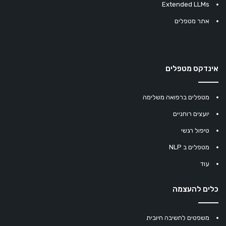
Extended LLMs
אתר מטפלים
אינדקס מטפלים
מטפלים ברפואה משלימה
יועצים רוחניים
טיפול רגשי
מטפלים ב NLP
עוד
כלים להעצמה
משפטים לחשיבה חיובית