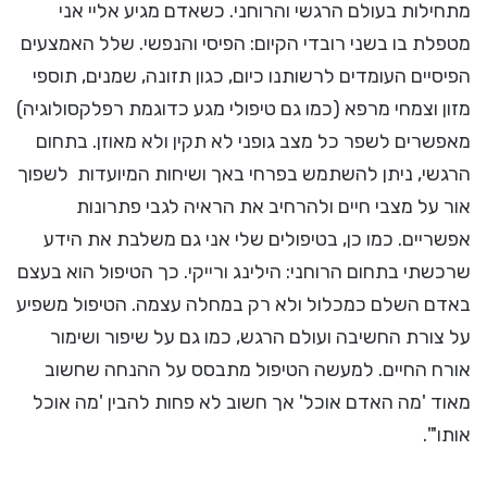
מתחילות בעולם הרגשי והרוחני. כשאדם מגיע אליי אני
מטפלת בו בשני רובדי הקיום: הפיסי והנפשי. שלל האמצעים
הפיסיים העומדים לרשותנו כיום, כגון תזונה, שמנים, תוספי
מזון וצמחי מרפא (כמו גם טיפולי מגע כדוגמת רפלקסולוגיה)
מאפשרים לשפר כל מצב גופני לא תקין ולא מאוזן. בתחום
הרגשי, ניתן להשתמש בפרחי באך ושיחות המיועדות לשפוך
אור על מצבי חיים ולהרחיב את הראיה לגבי פתרונות
אפשריים. כמו כן, בטיפולים שלי אני גם משלבת את הידע
שרכשתי בתחום הרוחני: הילינג ורייקי. כך הטיפול הוא בעצם
באדם השלם כמכלול ולא רק במחלה עצמה. הטיפול משפיע
על צורת החשיבה ועולם הרגש, כמו גם על שיפור ושימור
אורח החיים. למעשה הטיפול מתבסס על ההנחה שחשוב
מאוד 'מה האדם אוכל' אך חשוב לא פחות להבין 'מה אוכל
אותו'".