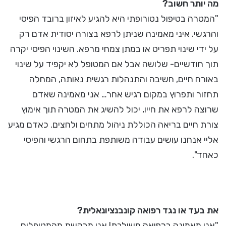
מה יותר חשוב?
"המטרה בטיפול נטורופתי היא להגיע לאיזון ברובד הפיסי
והרגשי. איני מאמינה שניתן לרפא בצורה יסודית אדם רק
על ידי שינוי תפריט או במתן צמחי מרפא. השינוי הפיסי יקרה
תוך חודשיים- שלושה אבל אם המטופל לא יקפיד על שינוי
באורח חיים, חשיבה והתנהלות רגשית נאותה, המחלה
תחזור ותפרוץ במקום רגיש אחר… אני מאמינה שאדם
שרוצה לרפא את חייו, יכול להשיג את המטרה תוך אימוץ
צורת חיים בריאה הכוללת ניהול מתחים ולחצים. כאדם מגיע
אליי אנחנו עושים עבודה משותפת בתחום הרגשי והפיסי
כאחד".
את בעד או נגד רפואה קונבנציונאלית?
"אני מאמינה ברפואה משולבת! אני מבקשת מהמטופלים