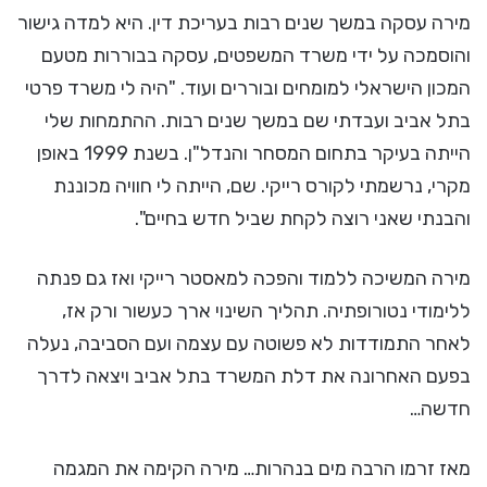
מירה עסקה במשך שנים רבות בעריכת דין. היא למדה גישור
והוסמכה על ידי משרד המשפטים, עסקה בבוררות מטעם
המכון הישראלי למומחים ובוררים ועוד. "היה לי משרד פרטי
בתל אביב ועבדתי שם במשך שנים רבות. ההתמחות שלי
הייתה בעיקר בתחום המסחר והנדל"ן. בשנת 1999 באופן
מקרי, נרשמתי לקורס רייקי. שם, הייתה לי חוויה מכוננת
והבנתי שאני רוצה לקחת שביל חדש בחיים".
מירה המשיכה ללמוד והפכה למאסטר רייקי ואז גם פנתה
ללימודי נטורופתיה. תהליך השינוי ארך כעשור ורק אז,
לאחר התמודדות לא פשוטה עם עצמה ועם הסביבה, נעלה
בפעם האחרונה את דלת המשרד בתל אביב ויצאה לדרך
חדשה…
מאז זרמו הרבה מים בנהרות… מירה הקימה את המגמה