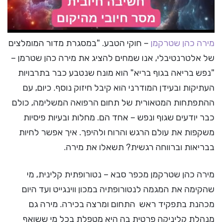
מירה כהן שטרקמן
– חוקי הטבע. "במסגרת מדור המומלצים
של אלטרנטיבלי, אנו שמחים להציג את מירה כהן שטרמן –
"נפש בריאה בגוף בריא" הוא מונח שנטבע כבר בתרבויות
העתיקות ובעידן המודרני הוא קיבל חיזוק נוסף. כיום, עם
ההתפתחות המטאורית של תחום הרפואה המשלימה, כולם
כבר יודעים שגוף ונפש – אחד הם. מחלות ובעיות פיסיות
משקפות את עולם הרגש והרוח ולהיפך. איך אפשר לחיות
בבריאות וברווחה רגשית? תשאלו את מירה.
מירה כהן שטרקמן מכפר סבא – נטורופתית קלינית, מי
שהקימה את המגמה לנטורופתיה במכון ווינגייט ועד היום
מכהנת בתפקיד ראש התחום ומרצה בכירה. מירה גם
מנהלת קליניקה פרטית בה היא מטפלת בכל מי ששואף