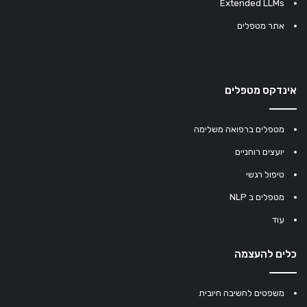
Extended LLMs
אתר מטפלים
אינדקס מטפלים
מטפלים ברפואה משלימה
יועצים רוחניים
טיפול רגשי
מטפלים ב NLP
עוד
כלים להעצמה
משפטים לחשיבה חיובית