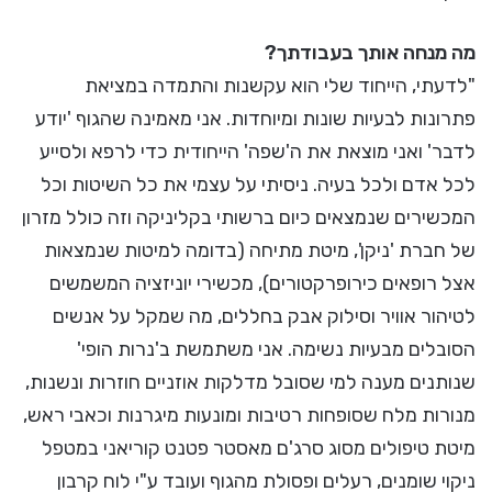
מה מנחה אותך בעבודתך?
"לדעתי, הייחוד שלי הוא עקשנות והתמדה במציאת
פתרונות לבעיות שונות ומיוחדות. אני מאמינה שהגוף 'יודע
לדבר' ואני מוצאת את ה'שפה' הייחודית כדי לרפא ולסייע
לכל אדם ולכל בעיה. ניסיתי על עצמי את כל השיטות וכל
המכשירים שנמצאים כיום ברשותי בקליניקה וזה כולל מזרון
של חברת 'ניקן', מיטת מתיחה (בדומה למיטות שנמצאות
אצל רופאים כירופרקטורים), מכשירי יוניזציה המשמשים
לטיהור אוויר וסילוק אבק בחללים, מה שמקל על אנשים
הסובלים מבעיות נשימה. אני משתמשת ב'נרות הופי'
שנותנים מענה למי שסובל מדלקות אוזניים חוזרות ונשנות,
מנורות מלח שסופחות רטיבות ומונעות מיגרנות וכאבי ראש,
מיטת טיפולים מסוג סרג'ם מאסטר פטנט קוריאני במטפל
ניקוי שומנים, רעלים ופסולת מהגוף ועובד ע"י לוח קרבון