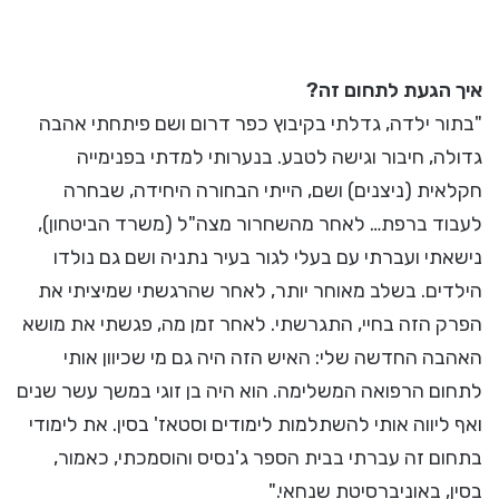
איך הגעת לתחום זה?
"בתור ילדה, גדלתי בקיבוץ כפר דרום ושם פיתחתי אהבה
גדולה, חיבור וגישה לטבע. בנערותי למדתי בפנימייה
חקלאית (ניצנים) ושם, הייתי הבחורה היחידה, שבחרה
לעבוד ברפת… לאחר מהשחרור מצה"ל (משרד הביטחון),
נישאתי ועברתי עם בעלי לגור בעיר נתניה ושם גם נולדו
הילדים. בשלב מאוחר יותר, לאחר שהרגשתי שמיציתי את
הפרק הזה בחיי, התגרשתי. לאחר זמן מה, פגשתי את מושא
האהבה החדשה שלי: האיש הזה היה גם מי שכיוון אותי
לתחום הרפואה המשלימה. הוא היה בן זוגי במשך עשר שנים
ואף ליווה אותי להשתלמות לימודים וסטאז' בסין. את לימודי
בתחום זה עברתי בבית הספר ג'נסיס והוסמכתי, כאמור,
בסין, באוניברסיטת שנחאי."