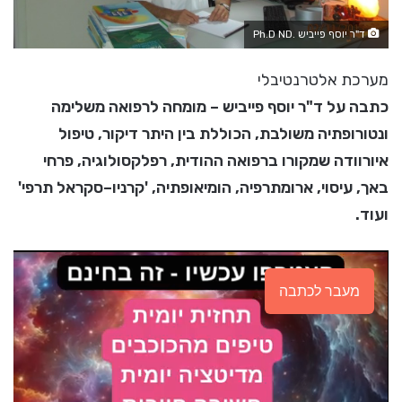
ד"ר יוסף פייביש .Ph.D ND
מערכת אלטרנטיבלי
כתבה על ד"ר יוסף פייביש – מומחה לרפואה משלימה
ונטורופתיה משולבת, הכוללת בין היתר דיקור, טיפול
איורוודה שמקורו ברפואה ההודית, רפלקסולוגיה, פרחי
באך, עיסוי, ארומתרפיה, הומיאופתיה, 'קרניו–סקראל תרפי'
ועוד.
מעבר לכתבה