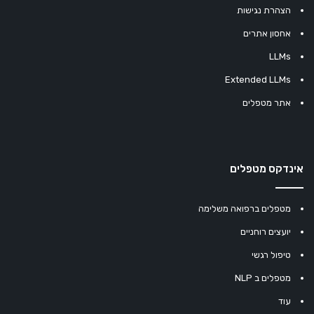
הצהרת נגישות
אחסון אתרים
LLMs
Extended LLMs
אתר מטפלים
אינדקס מטפלים
מטפלים ברפואה משלימה
יועצים רוחניים
טיפול רגשי
מטפלים ב NLP
עוד