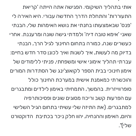
אותי בתהליך השיקומי. הפגישה אתה הייתה 'קריאת
התעוררות' והתחלת הדרך החדשה עבורי. היא האירה לי
'פנס' שבאמצעותו בחנתי את נושא האימהות שלי, הבנתי
שאני 'אימא טובה דיה' ולמדתי גישה שונה ומרעננת. אחרי
כעשרים שנה, כמורה בתחום החינוך לגיל הרך, הבנתי
בדיוק מה לעשות, איך לשנות ואיך לכונן סדר חדש בחיים:
עברתי תהליך אימוני אישי ומשפחתי, פניתי ללימודים של
אימון חינוכי בבית הספר לקואוצ'ינג של הסתדרות המורים
והוכשרתי כמאמנת אישית במערכת החינוך כולל
סופרווייזרית. בהמשך, התמחיתי באימון לילדים ומתבגרים
עם הפרעות קשב וריכוז מסוגים שונים ופסיכותרפיה
למתבגרים. (את התיזה שלי עשיתי בתחום הגיל השלישי
והיום, האימון וההנחיה, יהוו חלק ניכר בכתיבת הדוקטורט
שלי)".