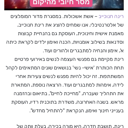
רינה חנוכייב
– אשת אשכולות. במסגרת מדור המומלצים
של אלטרנטיבלי, אנו שמחים להציג את רינת חנוכייב,
מאמנת אישית וחינוכית, העוסקת גם בהנחיית קבוצות
וסדנאות בשילוב אומנויות, הכנה ואימון ילדים לקראת כיתה
א', אימון והנחיה למתבגרים ולהורים ועוד.
רינת מקיימת גם מפגשי העצמה לנשים באירועי פרטיים
תחת הכותרת 'אישי- נשי' בנושאים שונים המתאימים לקהל
המשתתפות. זה יכול להיות מפגש לנשים צעירות אחרי
לידה, אימהות למתבגרים ועוד. הרצאה נוספת, המתארת
את התהליך שעברה, "מחייכת לחיים", בתיאום ובהזמנה
מראש. בשנה האחרונה, משדרת בתוכנית רדיו, העוסקת
בענייני חינוך ואימון, הנקראת "להתחיל מחדש".
רינת, תושבת חדרה, היא מורה בכירה, בעלת וותק של