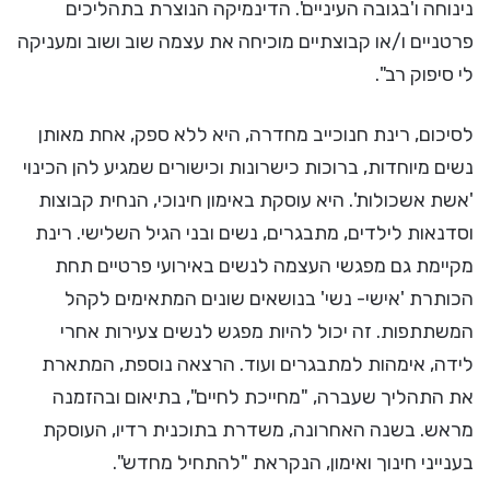
נינוחה ו'בגובה העיניים'. הדינמיקה הנוצרת בתהליכים
פרטניים ו/או קבוצתיים מוכיחה את עצמה שוב ושוב ומעניקה
לי סיפוק רב".
לסיכום, רינת חנוכייב מחדרה, היא ללא ספק, אחת מאותן
נשים מיוחדות, ברוכות כישרונות וכישורים שמגיע להן הכינוי
'אשת אשכולות'. היא עוסקת באימון חינוכי, הנחית קבוצות
וסדנאות לילדים, מתבגרים, נשים ובני הגיל השלישי. רינת
מקיימת גם מפגשי העצמה לנשים באירועי פרטיים תחת
הכותרת 'אישי- נשי' בנושאים שונים המתאימים לקהל
המשתתפות. זה יכול להיות מפגש לנשים צעירות אחרי
לידה, אימהות למתבגרים ועוד. הרצאה נוספת, המתארת
את התהליך שעברה, "מחייכת לחיים", בתיאום ובהזמנה
מראש. בשנה האחרונה, משדרת בתוכנית רדיו, העוסקת
בענייני חינוך ואימון, הנקראת "להתחיל מחדש".