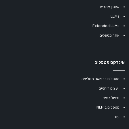
אחסון אתרים
LLMs
Extended LLMs
אתר מטפלים
אינדקס מטפלים
מטפלים ברפואה משלימה
יועצים רוחניים
טיפול רגשי
מטפלים ב NLP
עוד