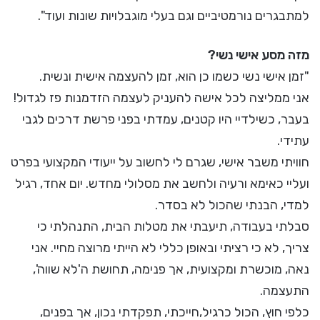
למתבגרים נורמטיביים וגם בעלי מוגבלויות שונות ועוד".
מזה מסע אישי נשי?
"זמן אישי נשי כשמו כן הוא, זמן להעצמה אישית ונשית.
אני ממליצה לכל אישה להעניק לעצמה הזדמנות פז לגדול!
בעבר, כשילדיי היו קטנים, עמדתי בפני פרשת דרכים לגבי
עתידי.
חוויתי משבר אישי, שגרם לי לחשוב על ייעודי המקצועי בפרט
ועליי כאימא ורעיה ולחשב את מסלולי מחדש. יום אחד, רגיל
למדי, הבנתי שהכול לא בסדר.
סבלתי בעבודה, תיעבתי את מטלות הבית, התנהלתי כי
צריך, לא כי רציתי ובאופן כללי לא הייתי מרוצה מחיי. אני
נאה, מוכשרת ומקצועית, אך פנימה, תחושת ה'לא שווה',
התעצמה.
כלפי חוץ, הכול כרגיל,חייכתי, תפקדתי נכון, אך בפנים,