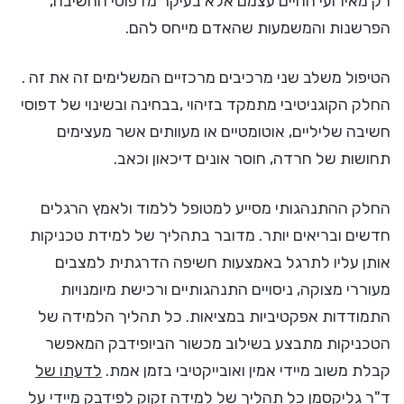
רק מאירועי החיים עצמם אלא בעיקר מדפוסי החשיבה,
הפרשנות והמשמעות שהאדם מייחס להם.
הטיפול משלב שני מרכיבים מרכזיים המשלימים זה את זה .
החלק הקוגניטיבי מתמקד בזיהוי ,בבחינה ובשינוי של דפוסי
חשיבה שליליים, אוטומטיים או מעוותים אשר מעצימים
תחושות של חרדה, חוסר אונים דיכאון וכאב.
החלק ההתנהגותי מסייע למטופל ללמוד ולאמץ הרגלים
חדשים ובריאים יותר. מדובר בתהליך של למידת טכניקות
אותן עליו לתרגל באמצעות חשיפה הדרגתית למצבים
מעוררי מצוקה, ניסויים התנהגותיים ורכישת מיומנויות
התמודדות אפקטיביות במציאות. כל תהליך הלמידה של
הטכניקות מתבצע בשילוב מכשור הביופידבק המאפשר
קבלת משוב מיידי אמין ואובייקטיבי בזמן אמת.
לדעתו של
ד"ר גליקסמן כל תהליך של למידה זקוק לפידבק מיידי על