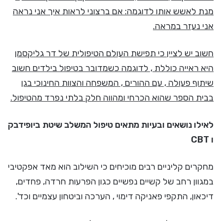
מנת לאשש אותו לדוגמה: אם ברצוני לראות איך אני נראה
אני נעזר במראה.
חשוב יש לציין כי תפישת העולם הטיפולית של דר גליקסמן
היא ראייה כוללת , לדוגמה כשמדובר בטיפול בילדים חשוב
שיתוף פעולה , עם ההורים , המשפחה והצוות החינוכי בגן
בבית הספר שהוא הכרחי ומהווה חלק בלתי נפרד מהטיפול.
לאילו נושאים ובעיות מתאים טיפול המשלב שיטת ביופידבק
ו CBT
מחקרים קליניים רבים מוכיחים כי השילוב הוא מאד אפקטיבי
במגוון רחב של קשיים נפשיים כגון הפרעות חרדה, פחדים,
דיכאון, התקפי פאניקה דימוי , הערכה וביטחון עצמיים וכד'.