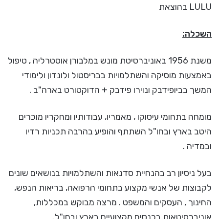
LULU בהוצאת
השכלה:
משנת 1956 באוניברסיטת מונש במלבורן אוסטרליה , טיפול
באמצעות מוסיקה והשתלמויות בבריסטול ולונדון ולימודי
המשך בביופידבק ונוירו פידבק + הדוקטורט בארה"ב .
מומחה בתחומי עיסוקו , מאמריו, עבודותיו ומחקריו מוכרים
היטב בארץ ובחו"ל השתתף והופיע בהרבה תכניות רדיו
ובמדיה .
בעל ניסיון רב בהנחיית סדנאות והשתלמויות בנושאים שונים
לקבוצות של אנשי מקצוע בתחומי הרפואה, בריאות הנפש,
החינוך , העסקים והמשפט . מרצה מבוקש במכללות,
אוניברסיטאות בכנסים מקצועיים בארץ ובחו"ל.