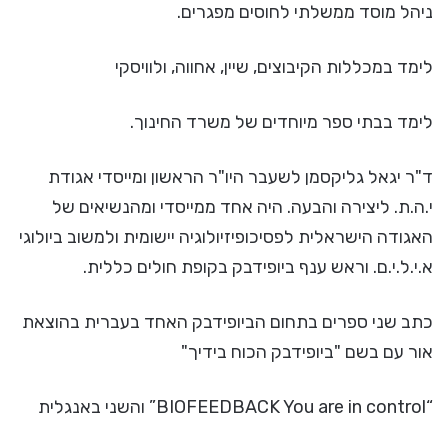
ניהל מוסד ממשלתי לחוסים מפגרים.
לימד במכללות הקיבוצים, שיין, אחווה, ולוויסקי
לימד בבתי ספר מיוחדים של משרד החינוך.
ד"ר יגאל גליקסמן לשעבר היו"ר הראשון ומייסדי אגודת
י.ה.ת. ליצירה והבעה. היה אחד ממייסדי ומהנשיאים של
האגודה הישראלית לפסיכופיזיולוגיה יישומית ולמשוב ביולוגי
א.י.ל.י.ם. וראש ענף ביופידבק בקופת חולים כללית.
כתב שני ספרים בתחום הביופידבק האחד בעברית בהוצאת
אור עם בשם "ביופידבק הכוח בידיך"
“BIOFEEDBACK You are in control” והשני באנגלית