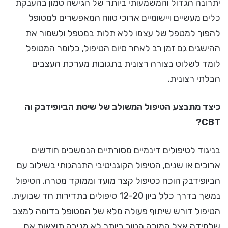
יתרונה הגדול והמשמעותי ביותר של הגישה טמון בהענקת
כלים מעשיים ויישומיים ארוכי טווח המאפשרים למטופל
להפוך למטפל של עצמו ללא תלות במטפל ולשמור את
ההישגים גם זמן רב לאחר סיום הטיפול, כלומר המטופל
לומד לשלוט בצורה רצונית בתגובות מערכת העצבים
הבלתי רצונית.
כיצד מתבצע הטיפול המשולב של שיטת הביופידבק וה
CBT?
בניגוד לטיפולים דינמיים מסורתיים הנמשכים חודשים
ארוכים או שנים, הטיפול הקוגניטיבי התנהגותי בשילוב עם
הביופידבק הוכח כטיפול קצר מועד וממוקד מטרה. הטיפול
נמשך בדרך כלל ביון 12-20 טיפולים בתדירות חד שבועית.
הטיפול דורש שיתוף פעולה מלא של המטופל בדומה למצב
שלמידה אצל המורה הטוב ביותר לא מניבה תוצאות אם