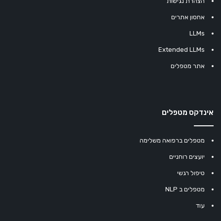
הצהרת נגישות
אחסון אתרים
LLMs
Extended LLMs
אתר מטפלים
אינדקס מטפלים
מטפלים ברפואה משלימה
יועצים רוחניים
טיפול רגשי
מטפלים ב NLP
עוד