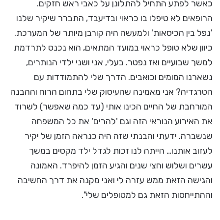
כאשר לפתע התחיל להתלונן על כאבי ראש חזקים.
הרופאים לא טיפלו בו כראוי ובדיעבד, התברר שיקיר שלנו
'נפל בין הכיסאות' ולמעשה היה קורבן מיותר של המערכת.
כיוון שלא טופל כראוי במועד המתאים, הוא נכנס לתרדמת
למשך שבועיים ואז נפטר. בעלי, אני ושני ילדי הנותרים,
נשארנו המומים וכואבים. הדרך שלי להתמודדות עם
הטרגדיה? אני מאמינה שהעיסוק שלי בתחום הרוח וההבנה
המורחבת של החיים הכינו אותי (עד כמה שאפשר) לשרוד
את האירוע הנוראי הזה וגם 'להרים' את כל המשפחה
שנשברה. ידעתי והבנתי שזה היה כנראה הזמן של יקיר
לעזוב אותנו… הייתה לנו זכות לגדל ילד מקסים במשך
עשרים ושלוש וחצי שנים והגיע הזמן להיפרד. האמונה
והגישה הזאת ממש עזרה לי ואני מקנה את דרך החשיבה
וההתייחסות הזאת גם למטופלים שלי".