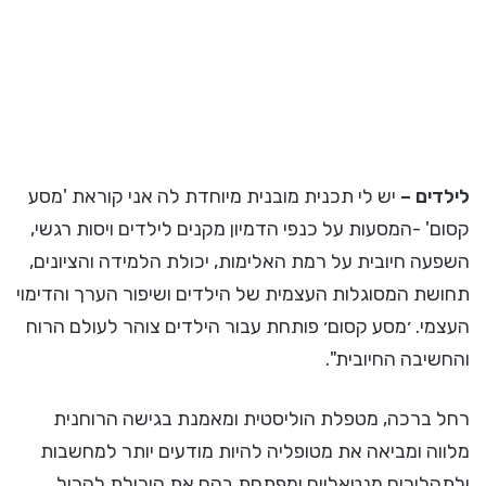
לילדים –
יש לי תכנית מובנית מיוחדת לה אני קוראת 'מסע
קסום' -המסעות על כנפי הדמיון מקנים לילדים ויסות רגשי,
השפעה חיובית על רמת האלימות, יכולת הלמידה והציונים,
תחושת המסוגלות העצמית של הילדים ושיפור הערך והדימוי
העצמי. ׳מסע קסום׳ פותחת עבור הילדים צוהר לעולם הרוח
והחשיבה החיובית".
רחל ברכה, מטפלת הוליסטית ומאמנת בגישה הרוחנית
מלווה ומביאה את מטופליה להיות מודעים יותר למחשבות
ולתהליכים מנטאליים ומפתחת בהם את היכולת להכיל