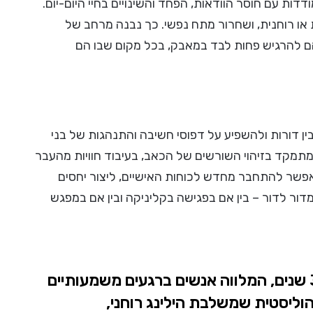
דות עם חוסר הוודאות, הפחד והשינויים בחיי היום-יום.
או רוחנית, ושחרור מתח נפשי. כך נבנה מרחב של
ם להרגיש פחות לבד במאבק, בכל מקום שבו הם
בין דורות ולהשפיע על דפוסי חשיבה והתנהגות של בני
 מתמקד בזיהוי השורשים של הכאב, בעיבוד חוויות מהעבר
פשר להתחבר מחדש לכוחות האישיים, ליצור יחסים
דור לדור – בין אם בפגישה בקליניקה ובין אם במפגש
פרדי טל הוא מטפל ויועץ עם ניסיון של מעל ל-30 שנים, המלווה אנשים ברגעים משמעותיים
וליסטית שמשלבת הילינג רוחני,