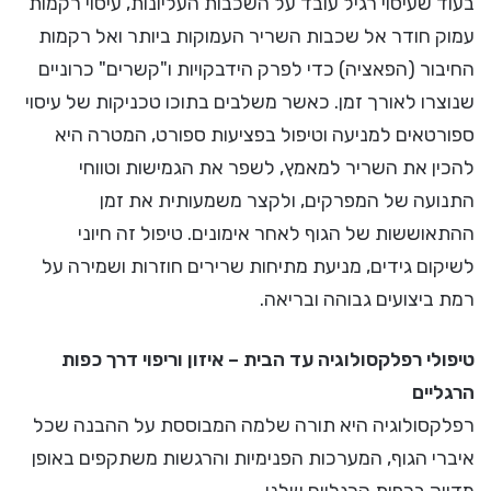
בעוד שעיסוי רגיל עובד על השכבות העליונות, עיסוי רקמות
עמוק חודר אל שכבות השריר העמוקות ביותר ואל רקמות
החיבור (הפאציה) כדי לפרק הידבקויות ו"קשרים" כרוניים
שנוצרו לאורך זמן. כאשר משלבים בתוכו טכניקות של עיסוי
ספורטאים למניעה וטיפול בפציעות ספורט, המטרה היא
להכין את השריר למאמץ, לשפר את הגמישות וטווחי
התנועה של המפרקים, ולקצר משמעותית את זמן
ההתאוששות של הגוף לאחר אימונים. טיפול זה חיוני
לשיקום גידים, מניעת מתיחות שרירים חוזרות ושמירה על
רמת ביצועים גבוהה ובריאה.
טיפולי רפלקסולוגיה עד הבית – איזון וריפוי דרך כפות
הרגליים
רפלקסולוגיה היא תורה שלמה המבוססת על ההבנה שכל
איברי הגוף, המערכות הפנימיות והרגשות משתקפים באופן
מדויק בכפות הרגליים שלנו.