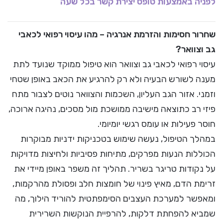
לפניה באמצעות טופס יצירת קשר בכל שעה
שחרור חסימות והזרמת אנרגיה – מהו עיסוי רפואי לכאבי
גב וצוואר?
עיסוי רפואי לכאבי גב וצוואר הוא טיפול ממוקד שנועד לתת
מענה לשורש הבעיה ולא רק להרגיע את הכאב באופן שטחי
וזמני. אזור הגב העליון, השכמות והצוואר נוטים לצבור מתח
פיזי רב כתוצאה מישיבה ממושכת מול מסכים, נהיגה ארוכה,
חוסר פעילות או עומס רגשי יומיומי.
במהלך הטיפול, נעשה שימוש בטכניקות ידניות מבוקרות
הכוללות הנעות מפרקים, מתיחות פסיביות ולחיצות מדויקות
על נקודות טריגר בשריר. תהליך זה משפר באופן מיידי את
זרימת הדם, מאיץ פינוי של חומצות חלב ופסולת מהרקמות,
ומאפשר למערכת העצבים הסימפתטית להוריד הילוך, מה
שמביא להפחתת דלקות, להרפיית הנוקשות השרירית