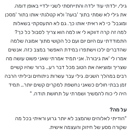
גילי, ילדתי עוד ילדה והתייחסתי לשני ילדיי באופן דומה.
את גילי לא שמתי בתוך 'בועה' ולא קטלגתי אותו בתור 'מסכן
ומוגבל' כי לא ראיתי אותו כך. גם לא התעסקתי בשאלות
למה זה קרה דווקא לי או למה הוא צריך לסבול כל כך?
התמודדתי עם היום יום ועם כל הקושי מתוך אמונה שלמה
שהדברים ילכו וישתפרו במידת האפשר במצב כזה. אנשים
אמרו לי 'את גיבורה'. אני תמיד אמרתי שאני פשוט עושה מה
שצריך ומוציאה את הטוב מכל דבר רע… ברור שהיו קשיים
רבים במהלך השנים. גילי עבר עשרות ניתוחים וביליתי הרבה
זמן בבתי חולים כשאני נחשפת למקרים קשים יותר… תמיד
היה לי כוח להמשיך ושמרתי על תחושת תודה. "
על מה?
"הודיתי לאלוהים שהמצב לא יותר גרוע וראיתי בכל מה
שקורה מסע של חיזוק והעצמה אישית.