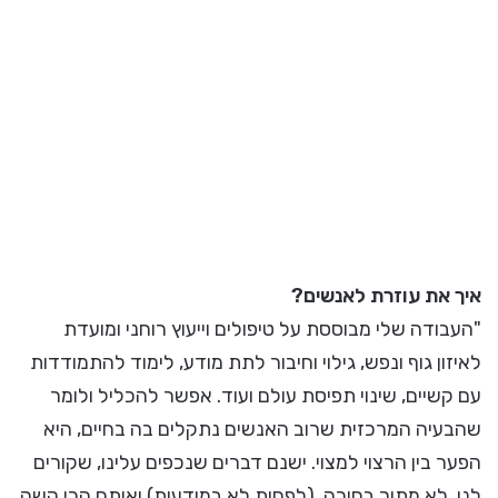
איך את עוזרת לאנשים?
"העבודה שלי מבוססת על טיפולים וייעוץ רוחני ומועדת
לאיזון גוף ונפש, גילוי וחיבור לתת מודע, לימוד להתמודדות
עם קשיים, שינוי תפיסת עולם ועוד. אפשר להכליל ולומר
שהבעיה המרכזית שרוב האנשים נתקלים בה בחיים, היא
הפער בין הרצוי למצוי. ישנם דברים שנכפים עלינו, שקורים
לנו, לא מתוך בחירה, (לפחות לא במודעות) ואיתם הכי קשה