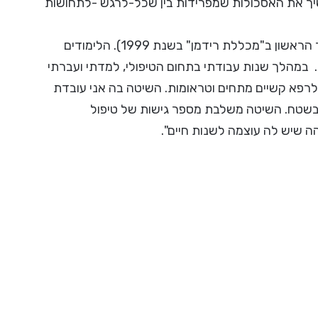
משיך את האסכולות שמפרידות בין שכל-לרגש -לתחושות
הייתי בין הראשונות בארץ שלמדו פסיכותרפיה גופנית (המחזור הראשון ב"מכללת רידמן" בשנת 1999). הלימודים
ם. במהלך שנות עבודתי בתחום הטיפולי, למדתי ועברתי
 לרפא קשיים מתחים וטראומות. השיטה בה אני עובדת
ן בשטח. השיטה משלבת מספר גישות של טיפול
ה שיש לה עוצמה לשנות חיים".