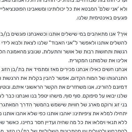
וערכי התרבות שבה חיים. בתהליכי החיברות הללו אנחנו מאבדים
ולא 'אני שלם' המבטא את כל יכולותינו ומשאבינו הפוטנציאליים.
פוגעים באינטימיות שלנו.
איך? אנו מתאהבים במי שישלים אותנו וכשאנחנו פוגשים בן/
להשלים אותנו ולאפשר ל"אני האבוד" שלנו לצאת ולבוא לידי 
רגשות ותחושות רבות של אושר והתעלות, שנובע מהאמונה הלא
אלינו את שלמותנו המקורית.
אנחנו חשים כאילו אנחנו מכירים מאז ומתמיד את בת/בן הזוג
התנהגותו של המוח הקדום, אפשר להבין בקלות את הרגשות והת
דמיונם להורינו, אנו משחזרים את הקשר הראשוני איתם, ונוטי
שלנו יבואו על סיפוקם. סוף סוף, מישהו יטפל בנו ואנחנו כבר
בני זוג ורוקם מארג של חוויות שישמש בהמשך הדרך המאתגרת
יתחילו למלא את ציפיותינו: יאהבו אותנו כפי שלא אהבו אותנו 
ללא תנאי וימלאו את כל מה שהיה ועדיין חסר בחיינו. כאשר 
להתכחש ולהעלים עין מהתכונות השליליות של בת/בן הזוג, מ