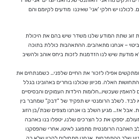
 חלקים מה'אני' האותנטי שלנו ואנו יוצרים 'אני שורד'
 לכולנו יש חלקי 'אני' שאיננו מודעים לקיומם והם
בת זוג שתת המודע שלנו משדר שיש בהם את היכולת
ביטוי – אנחנו מתאהבים. ההתאהבות כוללת בתוכה
 מודעת שיש לנו הזדמנות לזכות ביחס אוהב ולהשיב
 ומתקשים אפילו לזכור את החיים שלפני… כשמנתחים את
חושות האלה. מכיוון שכולנו בוחרים באהובינו בגלל
ם להאמין שעכשיו…חלומות הילדות העמוקים והבסיסיים
 לא לבד. לשלב הרומנטי יש תפקיד של "דבק" שמחבר בין
. אבל אז… מגיע השלב בו אנחנו מצפים שבת/בן הזוג
מעולם, יספקו את כל הצרכים שלנו, יטפלו בנו באהבה
שלב האהבה הרומנטית מתפוגג לאיטו, אחרי שהפסקנו
גיע שלב ההתפכחות. אנחנו מתחילים להבין שלא רק