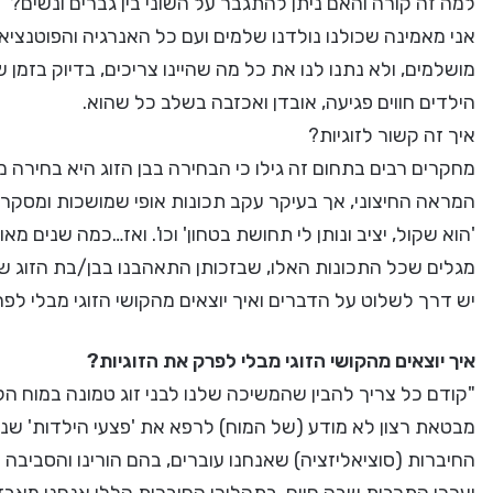
למה זה קורה והאם ניתן להתגבר על השוני בין גברים ונשים?
אני מאמינה שכולנו נולדנו שלמים ועם כל האנרגיה והפוטנציאל. 
מושלמים, ולא נתנו לנו את כל מה שהיינו צריכים, בדיוק בזמן ש
הילדים חווים פגיעה, אובדן ואכזבה בשלב כל שהוא.
איך זה קשור לזוגיות?
מחקרים רבים בתחום זה גילו כי הבחירה בבן הזוג היא בחירה
המראה החיצוני, אך בעיקר עקב תכונות אופי שמושכות ומסקרנות 
'הוא שקול, יציב ונותן לי תחושת בטחון' וכו'. ואז…כמה שנים מא
מגלים שכל התכונות האלו, שבזכותן התאהבנו בבן/בת הזוג של
יש דרך לשלוט על הדברים ואיך יוצאים מהקושי הזוגי מבלי לפ
איך יוצאים מהקושי הזוגי מבלי לפרק את הזוגיות?
"קודם כל צריך להבין שהמשיכה שלנו לבני זוג טמונה במוח הקד
מבטאת רצון לא מודע (של המוח) לרפא את 'פצעי הילדות' שנ
החיברות (סוציאליזציה) שאנחנו עוברים, בהם הורינו והסביבה